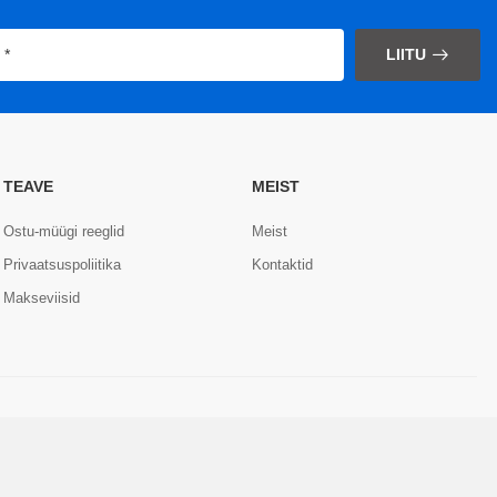
LIITU
TEAVE
MEIST
Ostu-müügi reeglid
Meist
Privaatsuspoliitika
Kontaktid
Makseviisid