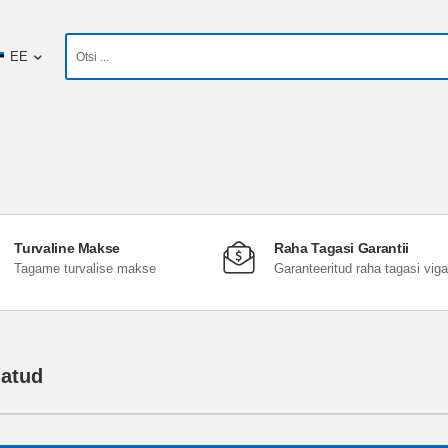
EE
Turvaline Makse
Raha Tagasi Garantii
Tagame turvalise makse
Garanteeritud raha tagasi vig
datud