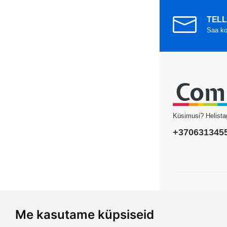
TELL
Saa ko
Küsimusi? Helista
+370631345
Copyright © 2026 
Me kasutame küpsiseid