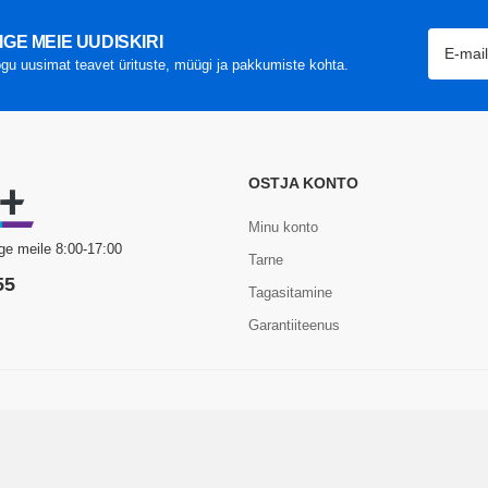
IGE MEIE UUDISKIRI
gu uusimat teavet ürituste, müügi ja pakkumiste kohta.
OSTJA KONTO
Minu konto
ge meile 8:00-17:00
Tarne
55
Tagasitamine
Garantiiteenus
Com+. Kõik õigused kaitstud.